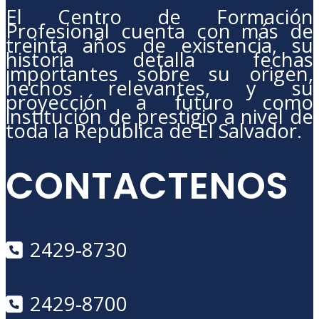
El Centro de Formación
Profesional cuenta con más de
treinta años de existencia, su
historia detalla fechas
importantes sobre su origen,
hechos relevantes, y su
proyección a futuro como
institución de prestigio a nivel de
toda la República de El Salvador.
CONTACTENOS
2429-8730
2429-8700