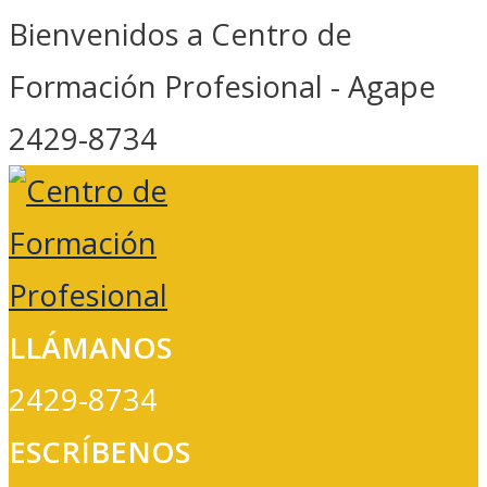
Bienvenidos a Centro de
Formación Profesional - Agape
2429-8734
Facebook
Youtube
LinkedIn
Instagram
Profile
Profile
Profile
Profile
LLÁMANOS
2429-8734
ESCRÍBENOS